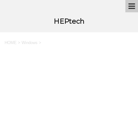
HEPtech
HOME
>
Windows
>