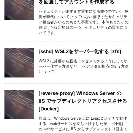
を回避してアカウントを作成する
セキュリティがますます重要になる昨今ですが、 感
覚が時代についていっていない寝ぼけたセキュリテ
ィ担当者がいるのもまた事実です。 本件もまたその
寝ぼけた設定項目の一つ、セキュリティの質問につ
いてです。
[sshd] WSL2をサーバー化する [zfs]
WSL2 に外部から直接アクセスできるようにしてサ
ーバー化する方法など、 ベアメタル相応に扱う方法
について。
[reverse-proxy] Windows Server の
IIS でサブディレクトリアクセスさせる
[Docker]
前回は、Windows Server上に Linuxコンテナで動作
する webサービスを立ち上げましたが、 今回はこ
の webサービスに IIS からサブディレクトリ経由で