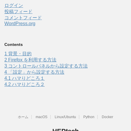
ログイン
投稿フィード
コメントフィード
WordPress.org
Contents
1
背景・目的
2
Firefox を利用する方法
3
コントロールパネルから設定する方法
4
「設定」から設定する方法
4.1
ハマりどころ１
4.2
ハマりどころ２
ホーム
macOS
Linux/Ubuntu
Python
Docker