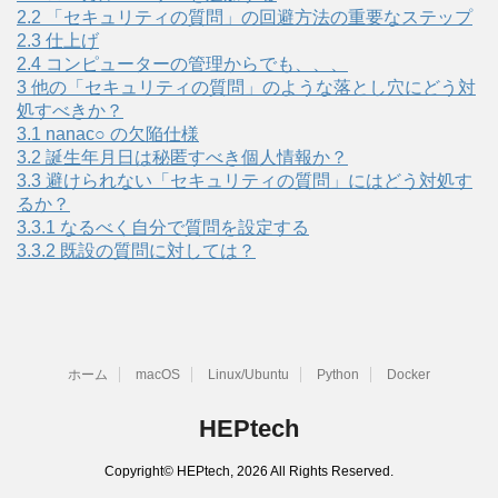
2.2
「セキュリティの質問」の回避方法の重要なステップ
2.3
仕上げ
2.4
コンピューターの管理からでも、、、
3
他の「セキュリティの質問」のような落とし穴にどう対
処すべきか？
3.1
nanac○ の欠陥仕様
3.2
誕生年月日は秘匿すべき個人情報か？
3.3
避けられない「セキュリティの質問」にはどう対処す
るか？
3.3.1
なるべく自分で質問を設定する
3.3.2
既設の質問に対しては？
ホーム
macOS
Linux/Ubuntu
Python
Docker
HEPtech
Copyright© HEPtech, 2026 All Rights Reserved.