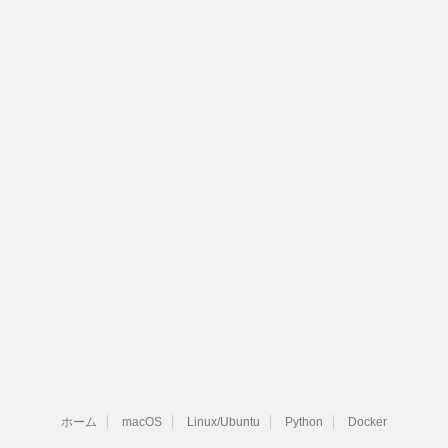
ホーム
macOS
Linux/Ubuntu
Python
Docker