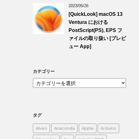
2023/05/26
[QuickLook] macOS 13
Ventura における
PostScript(PS), EPS フ
ァイルの取り扱い [プレビ
ュー App]
カテゴリー
カ
テ
ゴ
リ
ー
タグ
Alveo
Anaconda
Apple
Arduino