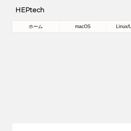
HEPtech
ホーム
macOS
Linux/