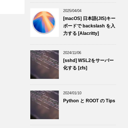
2025/04/04
[macOS] 日本語(JIS)キー
ボードで backslash を入
力する [Alacritty]
2024/11/06
[sshd] WSL2をサーバー
化する [zfs]
2024/01/10
Python と ROOT の Tips