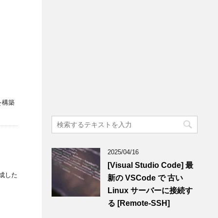
境を構築
2025/04/16
[Visual Studio Code] 最
て作成した
新の VSCode で 古い
Linux サーバーに接続す
る [Remote-SSH]