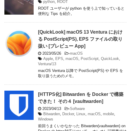
python
,
ROOT
ROOT ユーザーが python を使う上で知っていると
便利な Tips を紹介。
[QuickLook] macOS 13 Ventura におけ
る PostScript(PS), EPS ファイルの取り
扱い [プレビュー App]
2023/05/26
-
macOS
Apple
,
EPS
,
macOS
,
PostScript
,
QuickLook
,
Ventura/13
macOS Ventura 以降で PostScript(PS) や EPS を
取り扱うためのメモ。
[HTTPS化] Bitwarden を Docker で構築
できた！ その４ [vaultwarden]
2023/04/13
-
Software
Bitwarden
,
Docker
,
Linux
,
macOS
,
mobile
,
Windows
前回うまくいかなかった Bitwarden(vaultwarden) on