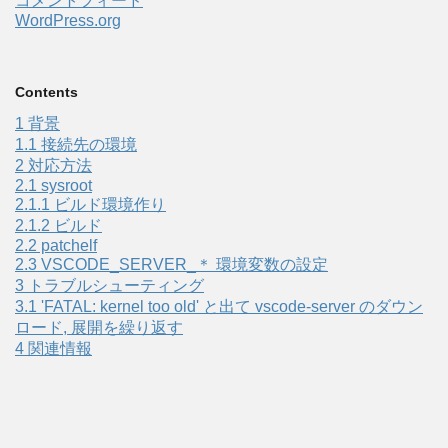
コメントフィード
WordPress.org
Contents
1
背景
1.1
接続先の環境
2
対応方法
2.1
sysroot
2.1.1
ビルド環境作り
2.1.2
ビルド
2.2
patchelf
2.3
VSCODE_SERVER_＊ 環境変数の設定
3
トラブルシューティング
3.1
'FATAL: kernel too old' と出て vscode-server のダウン
ロード, 展開を繰り返す
4
関連情報