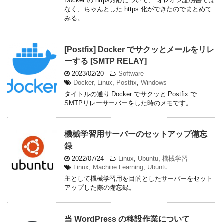
Docker の https対応について、 オレオレ証明書では
なく、ちゃんとした https 化ができたのでまとめて
みる。
[Postfix] Docker でサクッとメールをリレ
ーする [SMTP RELAY]
2023/02/20
-
Software
Docker
,
Linux
,
Postfix
,
Windows
タイトルの通り Docker でサクッと Postfix で
SMTPリレーサーバーをした時のメモです。
機械学習用サーバーのセットアップ備忘
録
2022/07/24
-
Linux
,
Ubuntu
,
機械学習
Linux
,
Machine Learning
,
Ubuntu
主として機械学習用を目的としたサーバーをセット
アップした際の備忘録。
当 WordPress の移設作業について