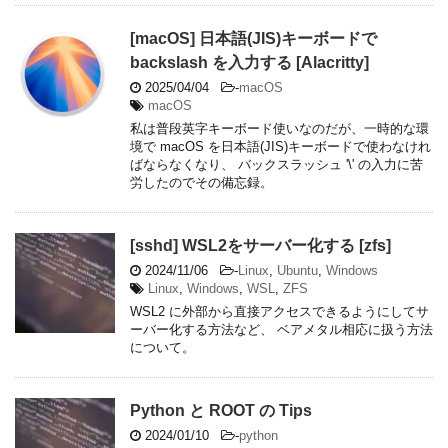
[macOS] 日本語(JIS)キーボードで
backslash を入力する [Alacritty]
2025/04/04
-
macOS
macOS
私は普段英字キーボード使いなのだが、一時的な環
境で macOS を日本語(JIS)キーボードで使わなけれ
ばならなくなり、 バックスラッシュ '\' の入力に苦
労したのでその備忘録。
[sshd] WSL2をサーバー化する [zfs]
2024/11/06
-
Linux
,
Ubuntu
,
Windows
Linux
,
Windows
,
WSL
,
ZFS
WSL2 に外部から直接アクセスできるようにしてサ
ーバー化する方法など、 ベアメタル相応に扱う方法
について。
Python と ROOT の Tips
2024/01/10
-
python