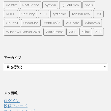
Postfix
PostScript
python
QuickLook
redis
ROOT
Security
SSH
systemd
TensorFlow
TeX
Ubuntu
Unbound
Ventura/13
VSCode
Windows
Windows Server 2019
WordPress
WSL
Xilinx
ZFS
アーカイブ
ア
ー
カ
イ
ブ
メタ情報
ログイン
投稿フィード