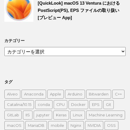
[QuickLook] macOS 13 Ventura における
PostScript(PS), EPS ファイルの取り扱い
[プレビュー App]
カテゴリー
カ
テ
ゴ
リ
ー
タグ
Alveo
Anaconda
Apple
Arduino
Bitwarden
C++
Catalina/10.15
conda
CPU
Docker
EPS
Git
GitLab
IIS
jupyter
Keras
Linux
Machine Learning
macOS
MariaDB
mobile
Nginx
NVIDIA
OSS