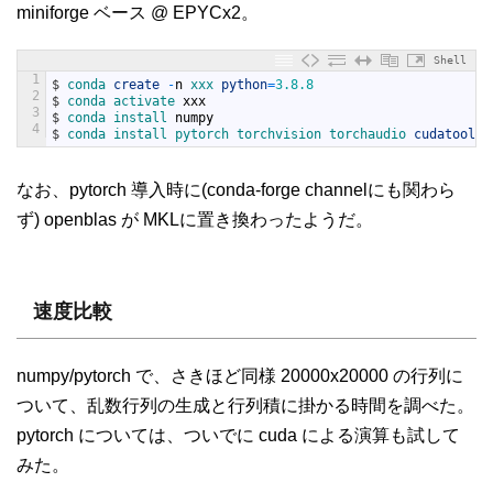
miniforge ベース @ EPYCx2。
Shell
1
$
conda 
create
-
n
xxx 
python
=
3.8.8
2
$
conda 
activate 
xxx
3
$
conda 
install 
numpy
4
$
conda 
install 
pytorch 
torchvision 
torchaudio 
cudatoolki
なお、pytorch 導入時に(conda-forge channelにも関わら
ず) openblas が MKLに置き換わったようだ。
速度比較
numpy/pytorch で、さきほど同様 20000x20000 の行列に
ついて、乱数行列の生成と行列積に掛かる時間を調べた。
pytorch については、ついでに cuda による演算も試して
みた。