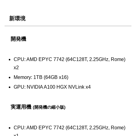
新環境
開発機
CPU: AMD EPYC 7742 (64C128T, 2.25GHz, Rome)
x2
Memory: 1TB (64GB x16)
GPU: NVIDIA A100 HGX NVLink x4
実運用機
(開発機の縮小版)
CPU: AMD EPYC 7742 (64C128T, 2.25GHz, Rome)
x1