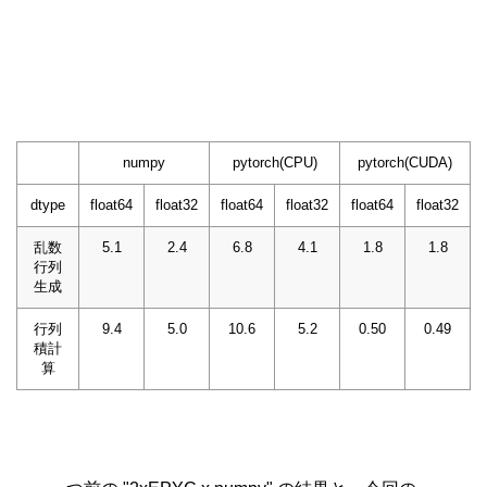
numpy
pytorch(CPU)
pytorch(CUDA)
dtype
float64
float32
float64
float32
float64
float32
乱数
5.1
2.4
6.8
4.1
1.8
1.8
行列
生成
行列
9.4
5.0
10.6
5.2
0.50
0.49
積計
算