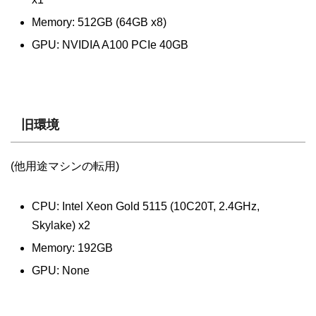
Memory: 512GB (64GB x8)
GPU: NVIDIA A100 PCIe 40GB
旧環境
(他用途マシンの転用)
CPU: Intel Xeon Gold 5115 (10C20T, 2.4GHz,
Skylake) x2
Memory: 192GB
GPU: None