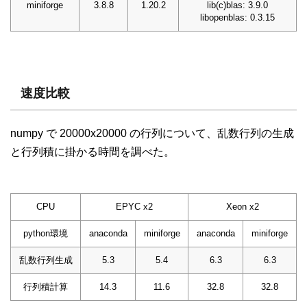
miniforge
3.8.8
1.20.2
lib(c)blas: 3.9.0
libopenblas: 0.3.15
速度比較
numpy で 20000x20000 の行列について、乱数行列の生成
と行列積に掛かる時間を調べた。
CPU
EPYC x2
Xeon x2
python環境
anaconda
miniforge
anaconda
miniforge
乱数行列生成
5.3
5.4
6.3
6.3
行列積計算
14.3
11.6
32.8
32.8