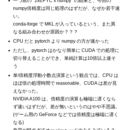
一つ前の "2xEPYC x numpy" の結果と、今回の
numpy倍精度は同じ処理のはずだが、なぜか若干速
い。
conda-forge で MKL が入っているという、また異
なる組み合わせが原因か？？？
CPU だと pytorch より numpy の方が速かった
ただし、pytorch はかなり簡単に CUDA での処理に
切り替えることができ、単純計算は10倍以上速そ
う
単/倍精度浮動小数点演算という観点では、CPU は
ほぼ倍の処理時間で reasonable、CUDA は差が見
えなかった。
NVIDIA A100 は、倍精度の演算も極端に遅くなら
ず速いはずだが、差が無いというのはやや不思議。
(ゲーム用の GeForce などでは倍精度は極端に遅く
なる)